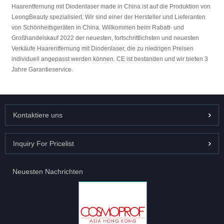
Haarentfernung mit Diodenlaser made in China ist auf die Produktion von
LeongBeauty spezialisiert. Wir sind einer der Hersteller und Lieferanten
von Schönheitsgeräten in China. Willkommen beim Rabatt- und
Großhandelskauf 2022 der neuesten, fortschrittlichsten und neuesten
Verkäufe Haarentfernung mit Diodenlaser, die zu niedrigen Preisen
individuell angepasst werden können. CE ist bestanden und wir bieten 3
Jahre Garantieservice.
Kontaktiere uns
Inquiry For Pricelist
Neuesten Nachrichten