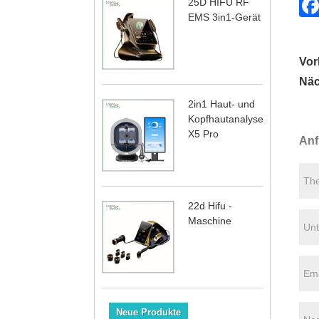
25D HIFU RF
EMS 3in1-Gerät
Vor
Näc
2in1 Haut- und
Kopfhautanalysegerät
X5 Pro
Anf
22d Hifu -
Maschine
Neue Produkte