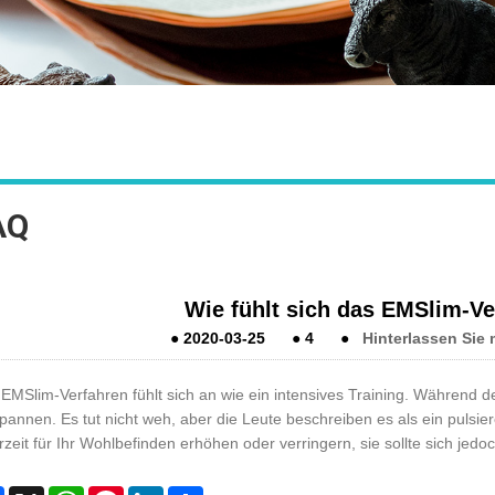
AQ
Wie fühlt sich das EMSlim-Ve
●
2020-03-25
●
4
●
Hinterlassen Sie 
EMSlim-Verfahren fühlt sich an wie ein intensives Training. Während 
pannen. Es tut nicht weh, aber die Leute beschreiben es als ein pulsie
rzeit für Ihr Wohlbefinden erhöhen oder verringern, sie sollte sich jed