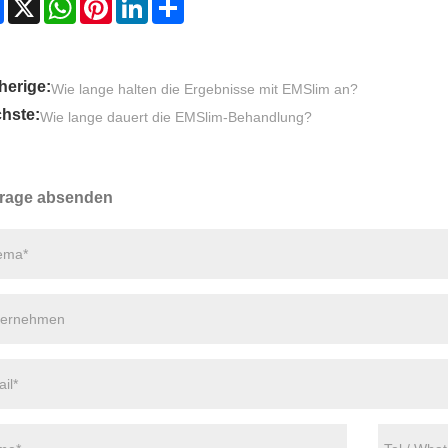
Facebook
X
WhatsApp
Pinterest
LinkedIn
Share
herige:
Wie lange halten die Ergebnisse mit EMSlim an?
hste:
Wie lange dauert die EMSlim-Behandlung?
rage absenden