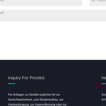
Inquiry For Pricelist
Ne
Für Anfragen zu Geräten jeglicher Art zur
Willkommen am Leongbeauty-Stand der
Suc
Gewichtsabnahme, zum Muskelaufbau, zur
Shanghai Beauty Expo
Sc
Hautverjüngung, zur Haarentfernung oder zur