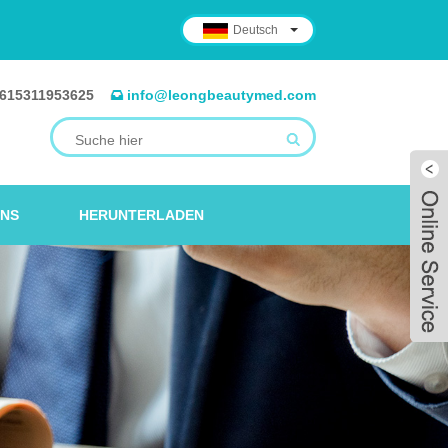
Deutsch
615311953625
info@leongbeautymed.com
UNS
HERUNTERLADEN